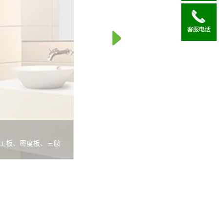
工板、密度板、三胺
通过辊涂或淋涂工艺涂
好、硬度高、耐磨、
橱柜厂以及家庭、酒