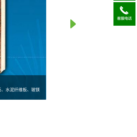
、水泥纤维板、玻镁
UV转印的工艺实现流
产的无机板材表面平
，室外型产品耐候性
防潮、隔热，美观大
料。