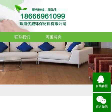
联系我们
淘宝网页